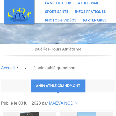
Panneau de gestion des cookies
LA VIE DU CLUB
ATHLETISME
SPORT SANTE
INFOS PRATIQUES
PHOTOS & VIDÉOS
PARTENAIRES
Joué-lès-Tours Athlétisme
Accueil
anim athlé grandmont
ANIM ATHLÉ GRANDMONT
Publié le
03 juil. 2023
par
MAEVA NODIN