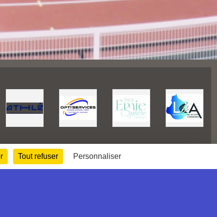
r
Tout refuser
Personnaliser
252776
visites
Informations légales