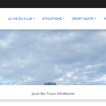
LA VIE DU CLUB
ATHLETISME
SPORT SANTE
I
Joué-lès-Tours Athlétisme