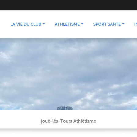
LA VIE DU CLUB
ATHLETISME
SPORT SANTE
I
Joué-lès-Tours Athlétisme