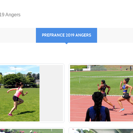
19 Angers
PREFRANCE 2019 ANGERS