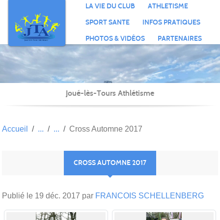
Panneau de gestion des cookies
LA VIE DU CLUB
ATHLETISME
SPORT SANTE
INFOS PRATIQUES
PHOTOS & VIDÉOS
PARTENAIRES
Joué-lès-Tours Athlétisme
Accueil
Cross Automne 2017
CROSS AUTOMNE 2017
Publié le
19 déc. 2017
par
FRANCOIS SCHELLENBERG